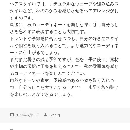
ヘアスタイルでは、ナチュラルなウェーブや編み込みス
タイルなど、秋の温かみを感じさせるヘアアレンジがお
すすめです。
最後に、秋のコーディネートを楽しむ際には、自分らし
さを忘れずに表現することも大切です。
トレンドや季節感に合わせつつも、自分の好きなスタイ
ルや個性を取り入れることで、より魅力的なコーディネ
ートに仕上がるでしょう。
まだまだ暑さの残る季節ですが、色を上手に使い、素材
や小物の選択に工夫を加えることで、秋の雰囲気を感じ
るコーディネートを楽しんでください。
自然なトーンや素材、季節感のある小物を取り入れつ
つ、自分らしさを大切にすることで、一歩早く秋の装い
を楽しむことができるでしょう。
投
2023年8月10日
作
67st3g
稿
成
日:
者
投