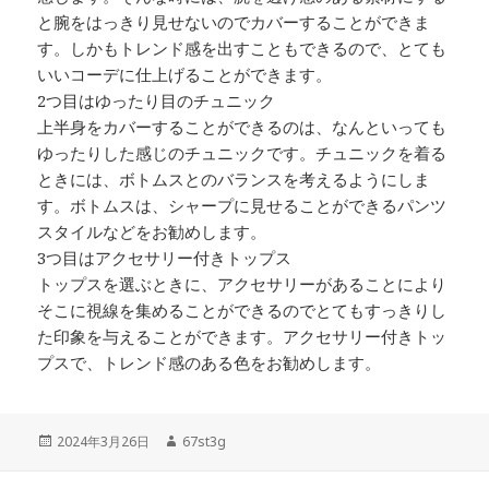
と腕をはっきり見せないのでカバーすることができま
す。しかもトレンド感を出すこともできるので、とても
いいコーデに仕上げることができます。
2つ目はゆったり目のチュニック
上半身をカバーすることができるのは、なんといっても
ゆったりした感じのチュニックです。チュニックを着る
ときには、ボトムスとのバランスを考えるようにしま
す。ボトムスは、シャープに見せることができるパンツ
スタイルなどをお勧めします。
3つ目はアクセサリー付きトップス
トップスを選ぶときに、アクセサリーがあることにより
そこに視線を集めることができるのでとてもすっきりし
た印象を与えることができます。アクセサリー付きトッ
プスで、トレンド感のある色をお勧めします。
投
2024年3月26日
作
67st3g
稿
成
日:
者
投