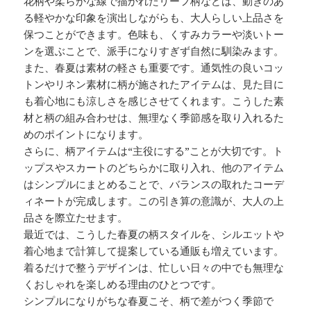
花柄や柔らかな線で描かれたリーフ柄などは、動きのあ
る軽やかな印象を演出しながらも、大人らしい上品さを
保つことができます。色味も、くすみカラーや淡いトー
ンを選ぶことで、派手になりすぎず自然に馴染みます。
また、春夏は素材の軽さも重要です。通気性の良いコッ
トンやリネン素材に柄が施されたアイテムは、見た目に
も着心地にも涼しさを感じさせてくれます。こうした素
材と柄の組み合わせは、無理なく季節感を取り入れるた
めのポイントになります。
さらに、柄アイテムは“主役にする”ことが大切です。ト
ップスやスカートのどちらかに取り入れ、他のアイテム
はシンプルにまとめることで、バランスの取れたコーデ
ィネートが完成します。この引き算の意識が、大人の上
品さを際立たせます。
最近では、こうした春夏の柄スタイルを、シルエットや
着心地まで計算して提案している通販も増えています。
着るだけで整うデザインは、忙しい日々の中でも無理な
くおしゃれを楽しめる理由のひとつです。
シンプルになりがちな春夏こそ、柄で差がつく季節で